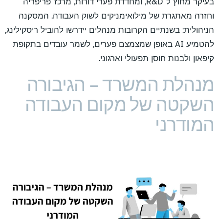
בעיקר מחוץ ל־R&D, ומחדדת פערי דורות, מרכז־פריפריה
וחזרה מאתגרת של מילואימניקים לשוק העבודה. המסקנה
הניהולית: בשנתיים הקרובות מנהלים יידרשו להוביל ריסקילינג,
להטמיע AI באופן שמצמצם פערים, לשמר עובדים בתקופת
קיפאון ולבנות חוסן תפעולי וארגוני.
מנהלת המשרד – הגיבורה
השקטה של מקום העבודה
המודרני