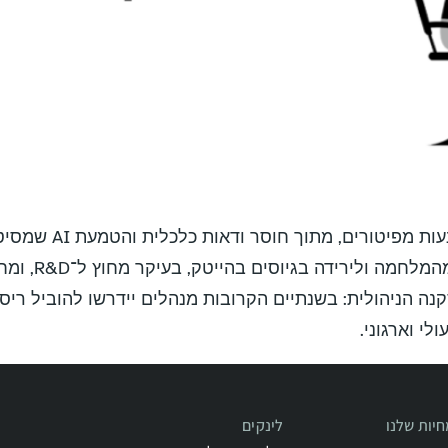
בארה״ב נרשמת האטה חד
בישראל, השפעת 
י וארגוני.
יות שלנו
לינקים