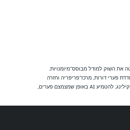
ה בגיוסים לצד הימנעות מפיטורים, מתוך חוסר ודאות כלכלית והטמעת AI שמסיטה את השוק למודל מבוסס־מיומנויות.
ה־AI מצטרפת להתאוששות מהמלחמה ולירידה בגיוסים בהייטק, בעיקר מחוץ ל־R&D, ומחדדת פערי דורות, מרכז־פריפריה וחזרה
מאתגרת של מילואימניקים לשוק העבודה. המסקנה הניהולית: בשנתיים הקרובות מנהלים יידרשו להוביל ריסקילינג, להטמיע AI באופן שמצמצם פערים,