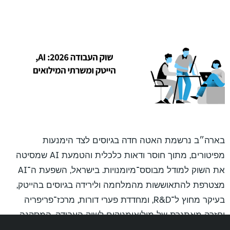
בארה״ב נרשמת האטה חדה בגיוסים לצד הימנעות
מפיטורים, מתוך חוסר ודאות כלכלית והטמעת AI שמסיטה
את השוק למודל מבוסס־מיומנויות. בישראל, השפעת ה־AI
מצטרפת להתאוששות מהמלחמה ולירידה בגיוסים בהייטק,
בעיקר מחוץ ל־R&D, ומחדדת פערי דורות, מרכז־פריפריה
וחזרה מאתגרת של מילואימניקים לשוק העבודה. המסקנה
הניהולית: בשנתיים הקרובות מנהלים יידרשו להוביל ריסקילינג,