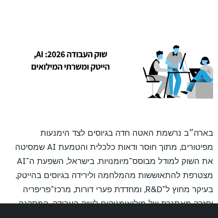
בארה״ב נרשמת האטה חדה בגיוסים לצד הימנעות
מפיטורים, מתוך חוסר ודאות כלכלית והטמעת AI שמסיטה
את השוק למודל מבוסס־מיומנויות. בישראל, השפעת ה־AI
מצטרפת להתאוששות מהמלחמה ולירידה בגיוסים בהייטק,
בעיקר מחוץ ל־R&D, ומחדדת פערי דורות, מרכז־פריפריה
וחזרה מאתגרת של מילואימניקים לשוק העבודה. המסקנה
הניהולית: בשנתיים הקרובות מנהלים יידרשו להוביל ריסקילינג,