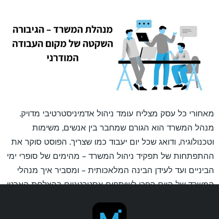
מאחורי כל עסק מצליח עומד ניהול אדמיניסטרטיבי מדויק.
מנהל המשרד הוא הגורם שמחבר בין אנשים, משימות
וטכנולוגיה, ודואג שכל יום יעבוד כמו שצריך. הפוסט סוקר את
ההתפתחות של תפקיד ניהול המשרד – מהימים של סופרי ימי
הביניים ועד לעידן הבינה המלאכותית – ומסביר איך מנהלי
המשרד של היום הפכו לשותפים אסטרטגיים בהצלחת הארגון.
זהו תפקיד שמשלב ניהול, תקשורת, טכנולוגיה ואנושיות ומוכיח
שמאחורי כל משרד מתפקד, יש מישהו