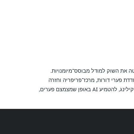
ה בגיוסים לצד הימנעות מפיטורים, מתוך חוסר ודאות כלכלית והטמעת AI שמסיטה את השוק למודל מבוסס־מיומנויות.
ה־AI מצטרפת להתאוששות מהמלחמה ולירידה בגיוסים בהייטק, בעיקר מחוץ ל־R&D, ומחדדת פערי דורות, מרכז־פריפריה וחזרה
מאתגרת של מילואימניקים לשוק העבודה. המסקנה הניהולית: בשנתיים הקרובות מנהלים יידרשו להוביל ריסקילינג, להטמיע AI באופן שמצמצם פערים,