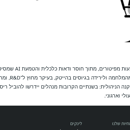
בארה״ב נרשמת האטה חד
בישראל, השפעת 
י וארגוני.
יות שלנו
לינקים