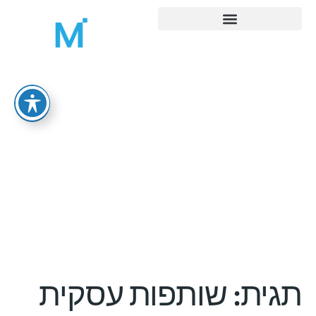
MORE ADMIN – ניהול משרד ואדמיניסטרציה
תגית:
שותפות עסקית