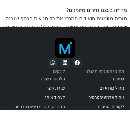
מה זה בעצם תזרים מזומנים?
תזרים מזומנים הוא דוח המרכז את כל תנועות הכסף שנכנסו
ויצאו מהעסק בפרק זמן מסוים – בדרך כלל חודש או רבעון. זהו
כלי שמאפשר לראות בצורה ברורה את הפער בין ההכנסות
להוצאות, ובכך להבין האם העסק נמצא בעודף מזומנים או
בגירעון.
תחומי המומחיות שלנו
לינקים
כספים
הלקוחות שלנו
ניהול כוח אדם
יצירת קשר
ניהול אדמיניסטרטיבי
לעבוד איתנו
לקוחות וספקים
תקנון שימוש ומדיניות פרטיות
058-6620235